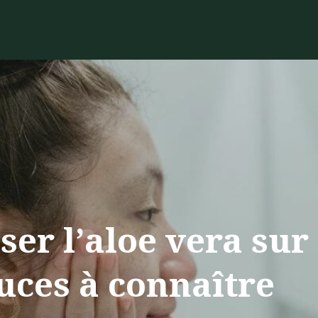
er l’aloe vera sur 
tuces à connaître