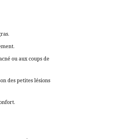
ras.
lement.
l’acné ou aux coups de
son des petites lésions
onfort.